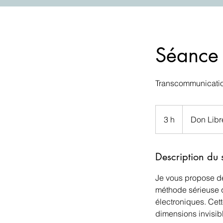
Séance
Transcommunication
Don
Libre
3 h
3
Don Libr
h
Description du 
Je vous propose de
méthode sérieuse q
électroniques. Cett
dimensions invisib