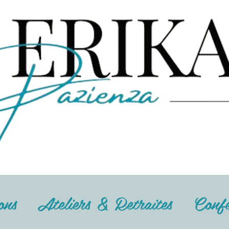
ons
Ateliers & Retraites
Confé