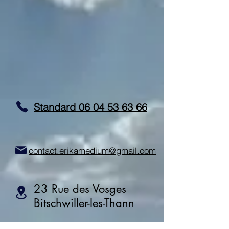
Standard 06 04 53 63 66
contact.erikamedium@gmail.com
23 Rue des Vosges
Bitschwiller-les-Thann