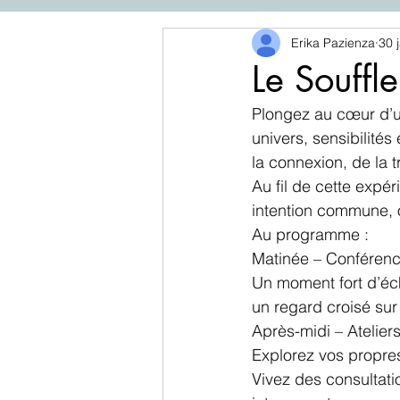
Erika Pazienza
30 j
Le Souffl
Plongez au cœur d’u
univers, sensibilités
la connexion, de la 
Au fil de cette expér
intention commune, 
Au programme :
Matinée – Conférence
Un moment fort d’éc
un regard croisé sur l
Après-midi – Atelie
Explorez vos propres 
Vivez des consultati