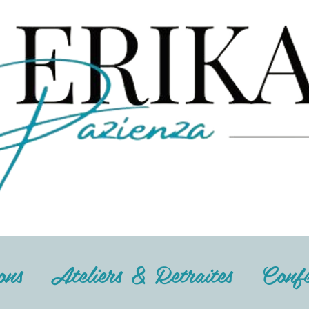
ons
Ateliers & Retraites
Confé