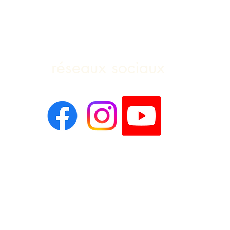
Médiumnité publique &
Médi
conférence - Association Soleil
Avri
☀️ Toulon du 22 Mai 26
réseaux sociaux