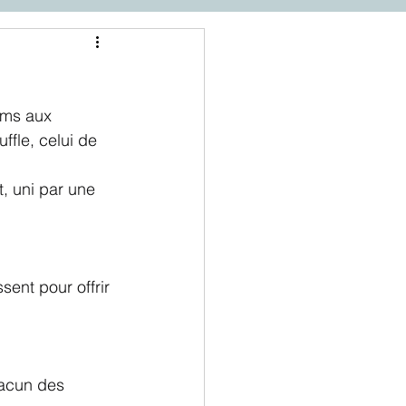
ums aux 
ffle, celui de 
t, uni par une 
ent pour offrir 
hacun des 