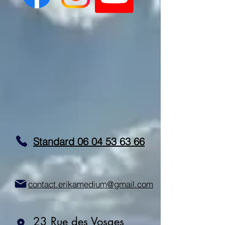
Standard 06 04 53 63 66
contact.erikamedium@gmail.com
23 Rue des Vosges